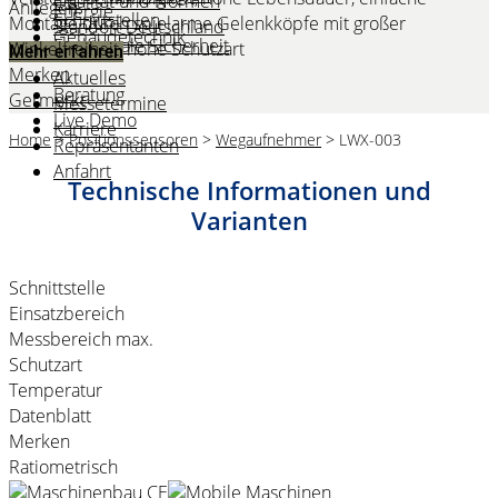
Qualität und Normen
Anliegen.
Energie
Schnittstellen
Montage durch spielarme Gelenkköpfe mit großer
Standort Deutschland
Gebäudetechnik
Funktionale Sicherheit
Winkelfreiheit, hohe Schutzart
Historie
Mehr erfahren
Merken
Aktuelles
Beratung
Germerkt
Messetermine
Live Demo
Karriere
Home
>
Positionssensoren
>
Wegaufnehmer
>
LWX-003
Repräsentanten
Anfahrt
Technische Informationen und
Varianten
Schnittstelle
Einsatzbereich
Messbereich max.
Schutzart
Temperatur
Datenblatt
Merken
Ratiometrisch